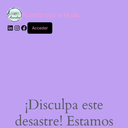
Acordes con la Moda
Acceder
¡Disculpa este
desastre! Estamos