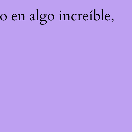
o en algo increíble,