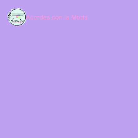
Acordes con la Moda