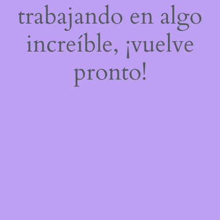
trabajando en algo
increíble, ¡vuelve
pronto!