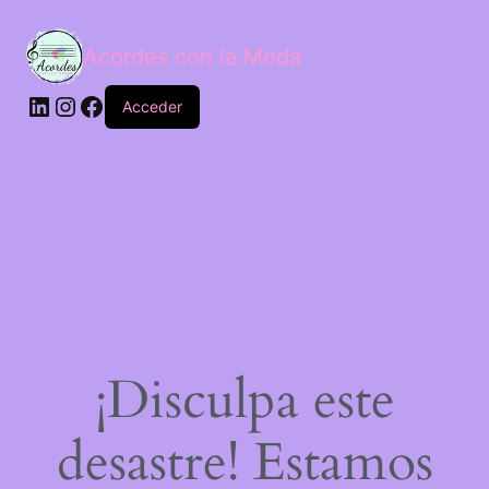
Acordes con la Moda
Acceder
¡Disculpa este
desastre! Estamos