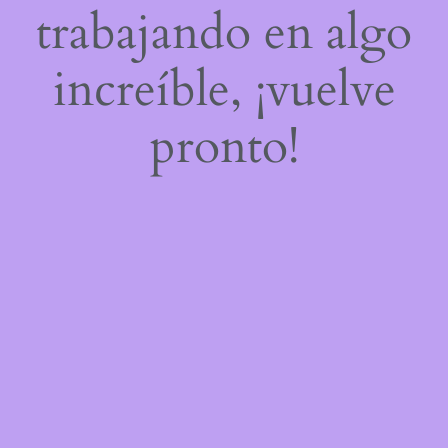
trabajando en algo
increíble, ¡vuelve
pronto!