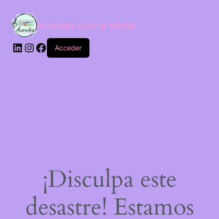
Acordes con la Moda
Acceder
¡Disculpa este
desastre! Estamos