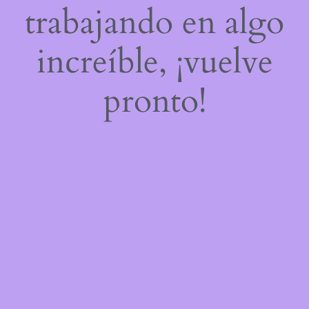
trabajando en algo
increíble, ¡vuelve
pronto!