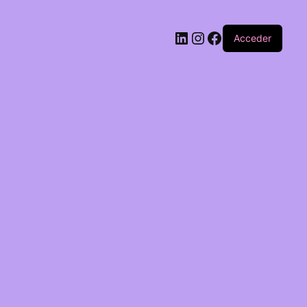
Acceder