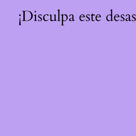
¡Disculpa este desa