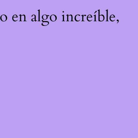
o en algo increíble,