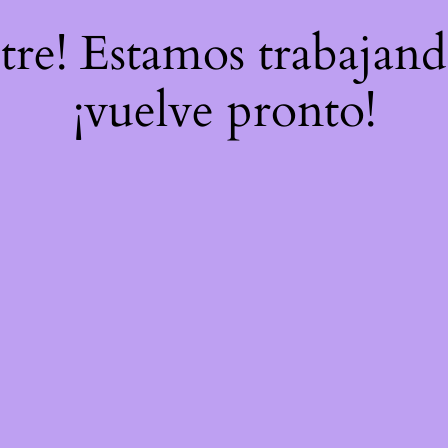
stre! Estamos trabajand
¡vuelve pronto!