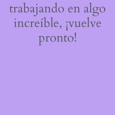
trabajando en algo
increíble, ¡vuelve
pronto!