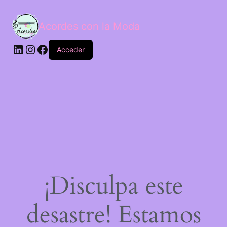
Acordes con la Moda
Acceder
¡Disculpa este
desastre! Estamos