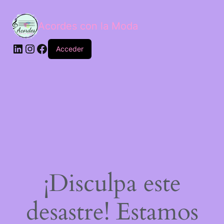
Acordes con la Moda
Acceder
¡Disculpa este
desastre! Estamos