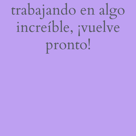
trabajando en algo
increíble, ¡vuelve
pronto!