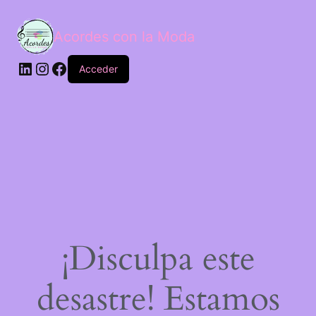
Acordes con la Moda
Acceder
¡Disculpa este
desastre! Estamos