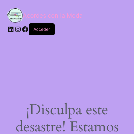
Acordes con la Moda
Acceder
¡Disculpa este
desastre! Estamos