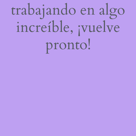
trabajando en algo
increíble, ¡vuelve
pronto!