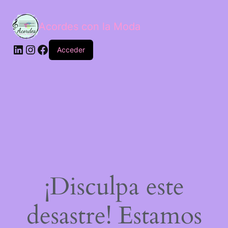
Acordes con la Moda
Acceder
¡Disculpa este
desastre! Estamos