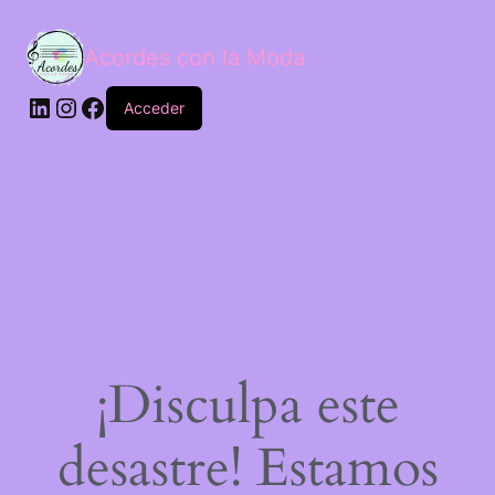
Acordes con la Moda
Acceder
¡Disculpa este
desastre! Estamos