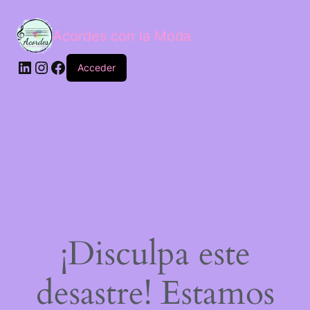
Acordes con la Moda
Acceder
¡Disculpa este
desastre! Estamos