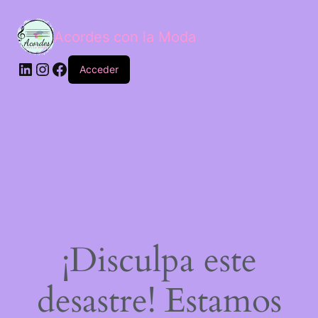
Acordes con la Moda
Acceder
¡Disculpa este
desastre! Estamos