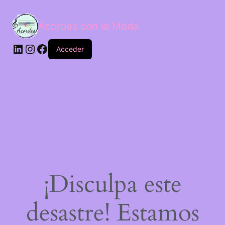
Acordes con la Moda
Acceder
¡Disculpa este
desastre! Estamos