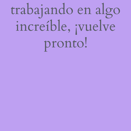
trabajando en algo
increíble, ¡vuelve
pronto!