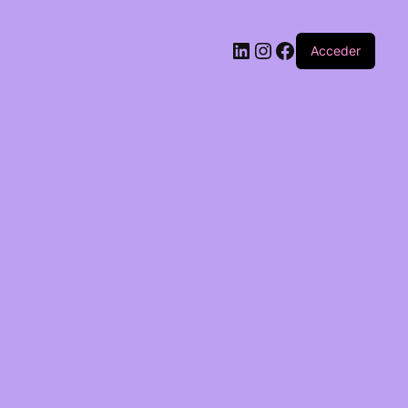
Acceder