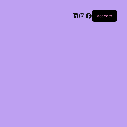
Acceder