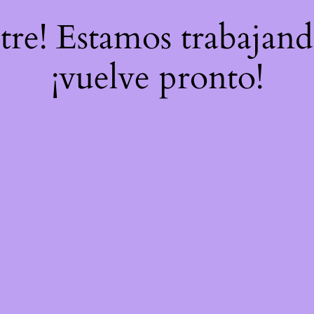
stre! Estamos trabajand
¡vuelve pronto!