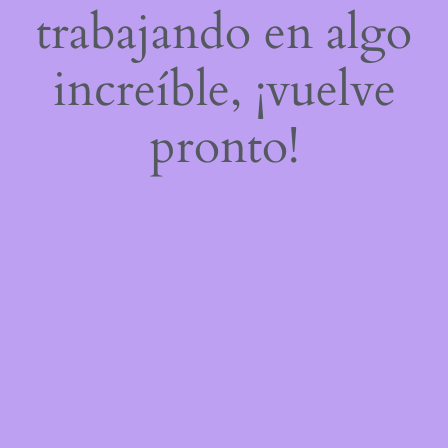
trabajando en algo
increíble, ¡vuelve
pronto!