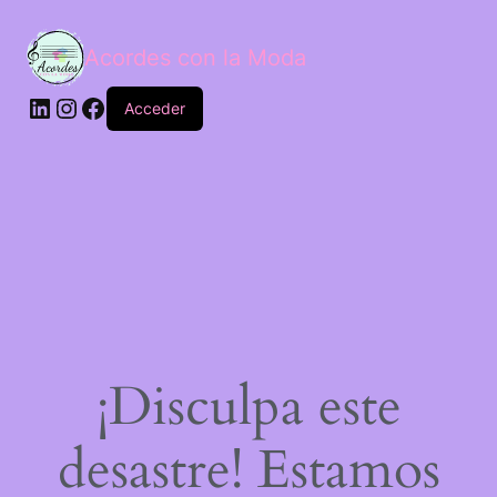
Acordes con la Moda
Acceder
¡Disculpa este
desastre! Estamos