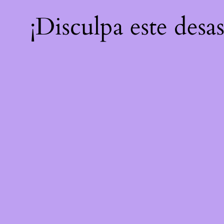
¡Disculpa este desa