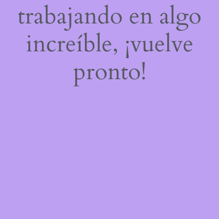
trabajando en algo
increíble, ¡vuelve
pronto!