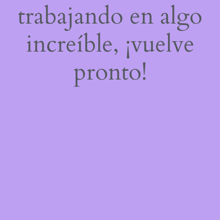
trabajando en algo
increíble, ¡vuelve
pronto!