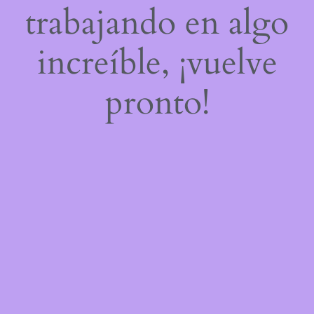
trabajando en algo
increíble, ¡vuelve
pronto!