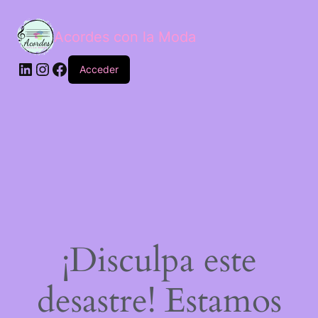
Acordes con la Moda
Acceder
¡Disculpa este
desastre! Estamos