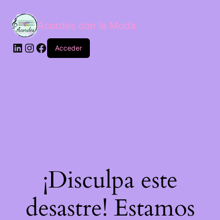
Acordes con la Moda
LinkedIn
Instagram
Facebook
Acceder
¡Disculpa este
desastre! Estamos