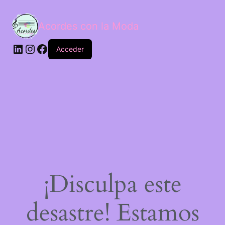
Acordes con la Moda
Acceder
¡Disculpa este
desastre! Estamos