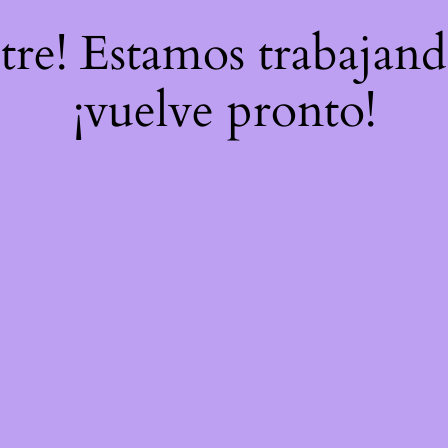
stre! Estamos trabajand
¡vuelve pronto!