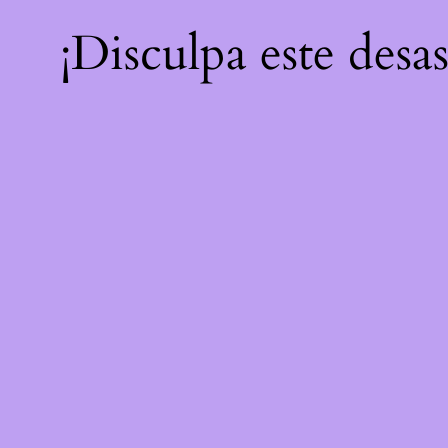
¡Disculpa este desa