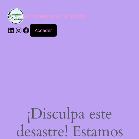
Acordes con la Moda
Acceder
¡Disculpa este
desastre! Estamos