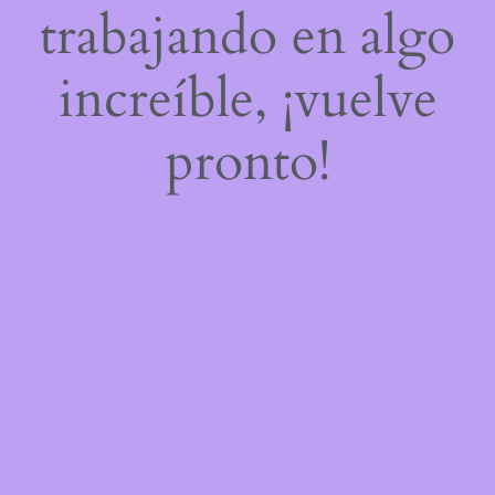
trabajando en algo
increíble, ¡vuelve
pronto!