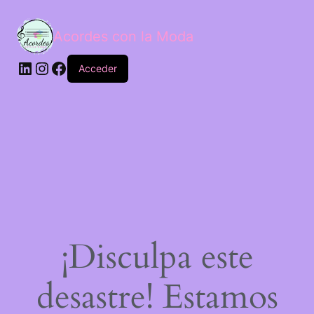
Acordes con la Moda
Acceder
¡Disculpa este
desastre! Estamos