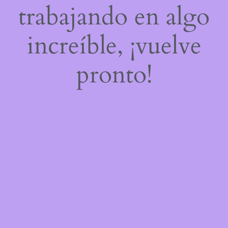
trabajando en algo
increíble, ¡vuelve
pronto!