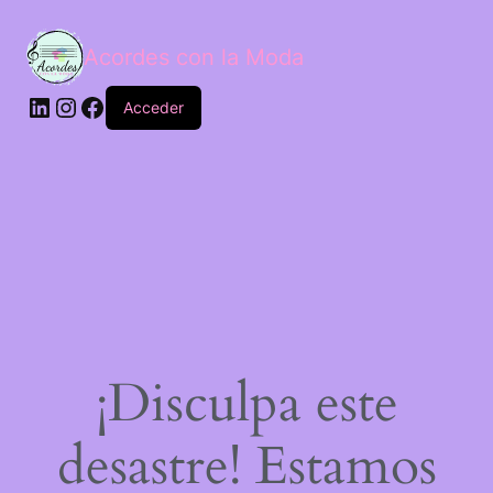
Acordes con la Moda
Acceder
¡Disculpa este
desastre! Estamos