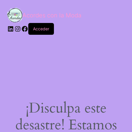
Acordes con la Moda
Acceder
¡Disculpa este
desastre! Estamos