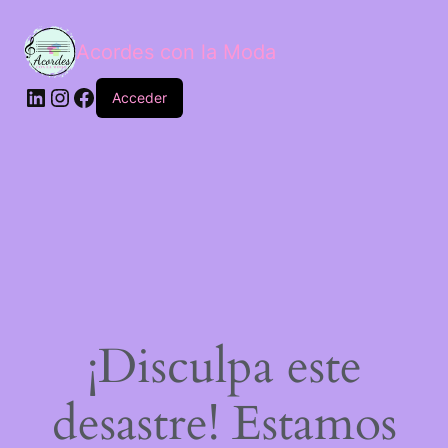
Acordes con la Moda
Acceder
¡Disculpa este
desastre! Estamos