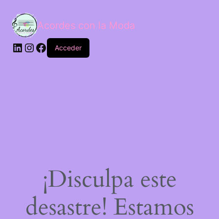
Acordes con la Moda
Acceder
¡Disculpa este
desastre! Estamos