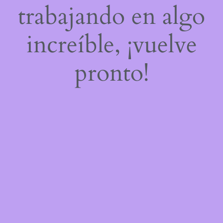
trabajando en algo
increíble, ¡vuelve
pronto!