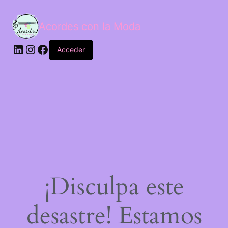
Acordes con la Moda
Acceder
¡Disculpa este
desastre! Estamos