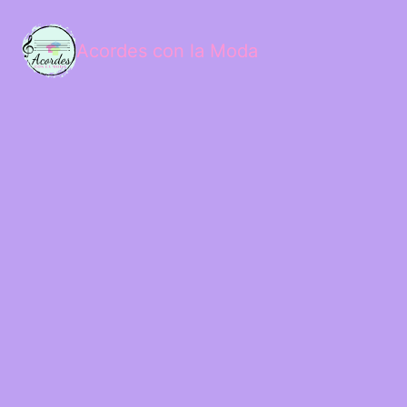
Acordes con la Moda