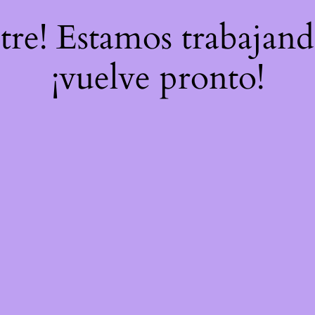
stre! Estamos trabajand
¡vuelve pronto!