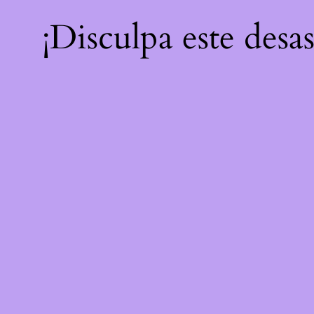
¡Disculpa este desa