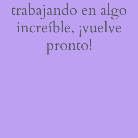
trabajando en algo
increíble, ¡vuelve
pronto!