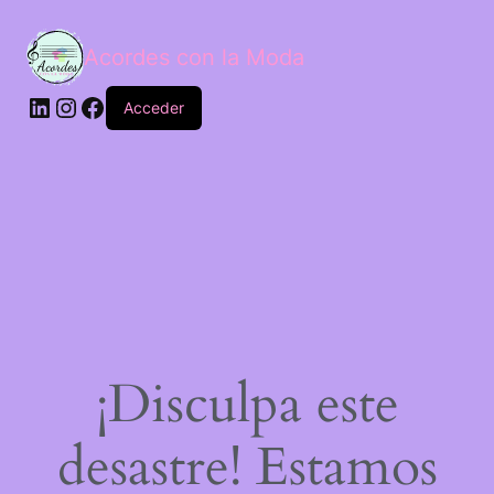
Acordes con la Moda
Acceder
¡Disculpa este
desastre! Estamos