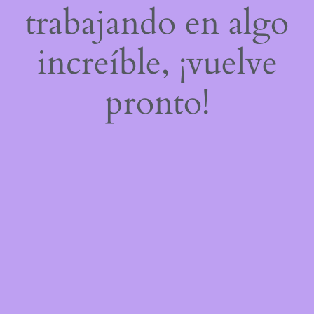
trabajando en algo
increíble, ¡vuelve
pronto!