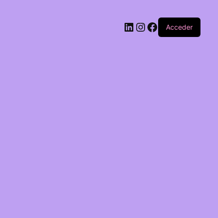
Acceder