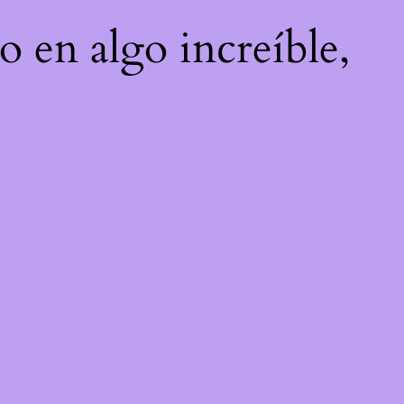
o en algo increíble,