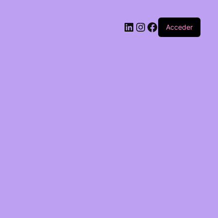
Acceder