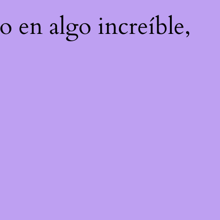
o en algo increíble,