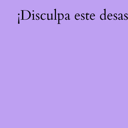
¡Disculpa este desa