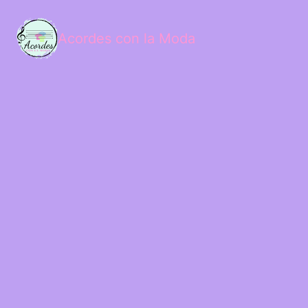
Acordes con la Moda