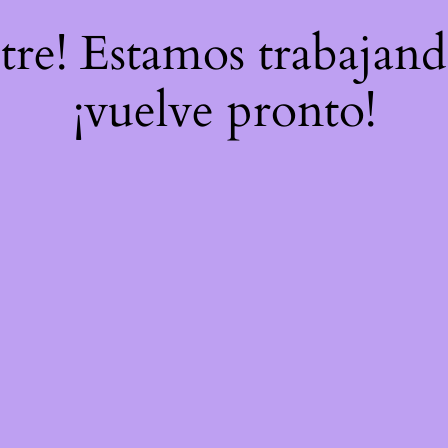
stre! Estamos trabajand
¡vuelve pronto!