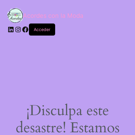
Acordes con la Moda
Acceder
¡Disculpa este
desastre! Estamos