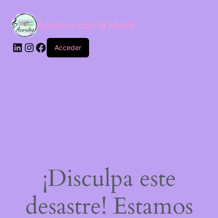
Acordes con la Moda
Acceder
¡Disculpa este
desastre! Estamos