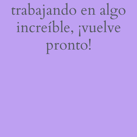
trabajando en algo
increíble, ¡vuelve
pronto!