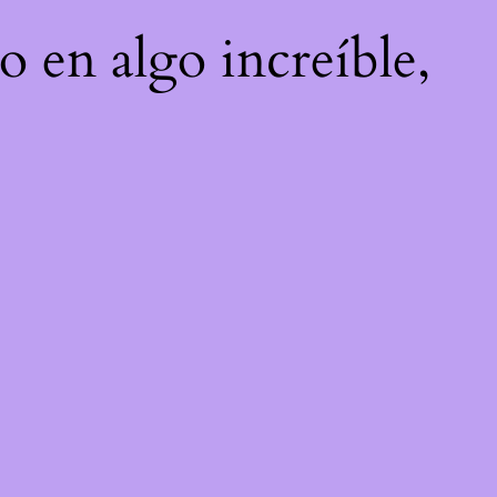
o en algo increíble,