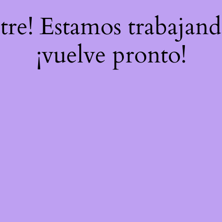
stre! Estamos trabajand
¡vuelve pronto!