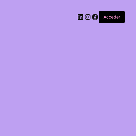
Acceder